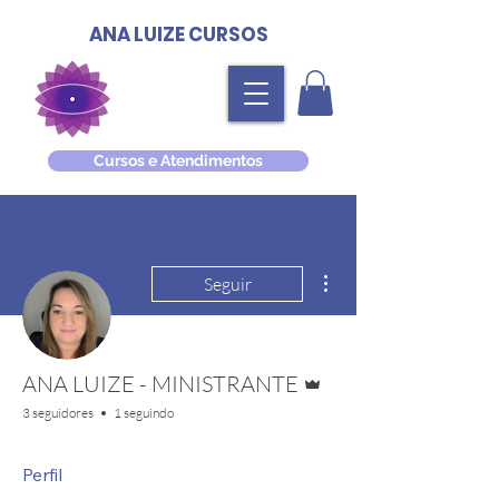
ANA LUIZE CURSOS
Cursos e Atendimentos
Mais ações
Seguir
Administrador
ANA LUIZE - MINISTRANTE
3 seguidores
1 seguindo
Perfil