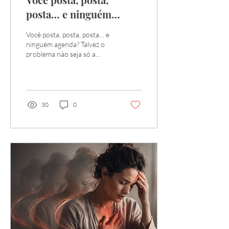
posta… e ninguém
agenda?
Você posta, posta, posta… e
ninguém agenda? Talvez o
problema não seja só a
frequência, mas a forma
como sua essência está
sendo comunicada. Entenda
por que autenticidade,
clareza e conexão
30
0
verdadeira são essenciais
para transformar presença
em agendamento.