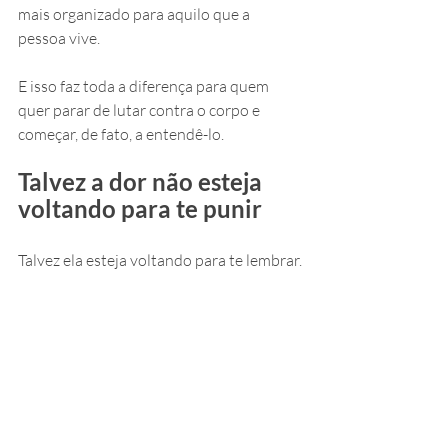
mais organizado para aquilo que a 
pessoa vive.
E isso faz toda a diferença para quem 
quer parar de lutar contra o corpo e 
começar, de fato, a entendê-lo.
Talvez a dor não esteja 
voltando para te punir
Talvez ela esteja voltando para te lembrar.
Lembrar que algo em você precisa ser 
visto.
Lembrar que o seu corpo não quer 
guerra, quer escuta.
Lembrar que não dá mais para viver no 
automático e esperar que tudo se resolva 