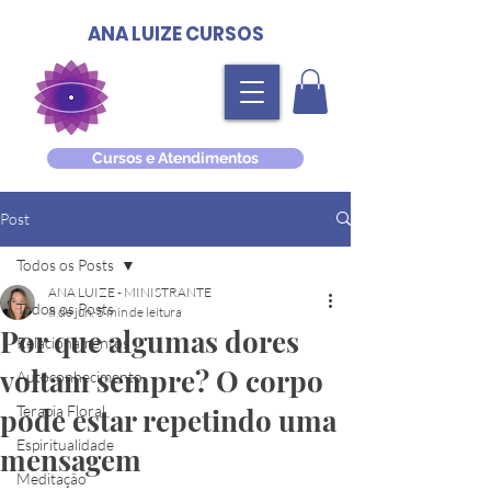
ANA LUIZE CURSOS
Cursos e Atendimentos
Post
Todos os Posts
ANA LUIZE - MINISTRANTE
Todos os Posts
8 de jun.
5 min de leitura
Por que algumas dores
Relacionamentos
voltam sempre? O corpo
Autoconhecimento
pode estar repetindo uma
Terapia Floral
Espiritualidade
mensagem
Meditação