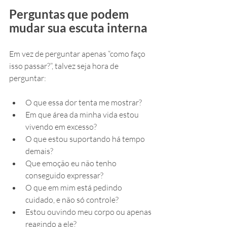
Perguntas que podem 
mudar sua escuta interna
Em vez de perguntar apenas “como faço 
isso passar?”, talvez seja hora de 
perguntar:
O que essa dor tenta me mostrar?
Em que área da minha vida estou 
vivendo em excesso?
O que estou suportando há tempo 
demais?
Que emoção eu não tenho 
conseguido expressar?
O que em mim está pedindo 
cuidado, e não só controle?
Estou ouvindo meu corpo ou apenas 
reagindo a ele?