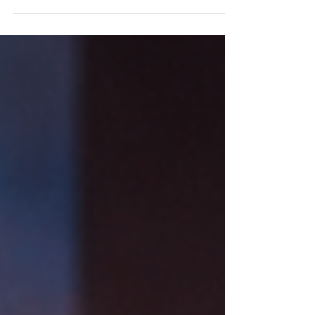
Algumas dores não voltam por acaso. Neste texto,
você vai entender como sintomas recorrentes podem
ter relação com padrões emocionais repetidos e por
que o corpo pode estar tentando transmitir uma
mensagem importante.