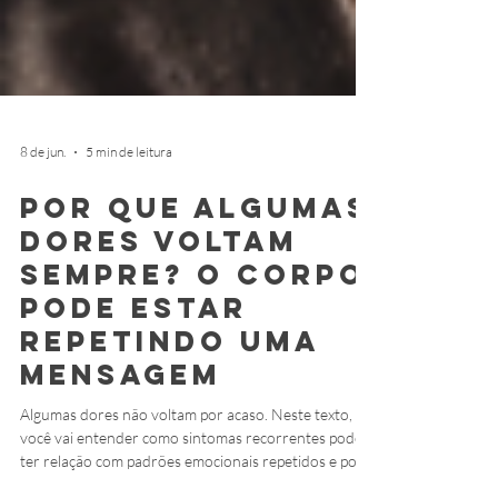
8 de jun.
5 min de leitura
Por que algumas
dores voltam
sempre? O corpo
pode estar
repetindo uma
mensagem