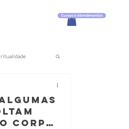
Cursos e Atendimentos
Login
iritualidade
o
 algumas
oltam
 O corpo