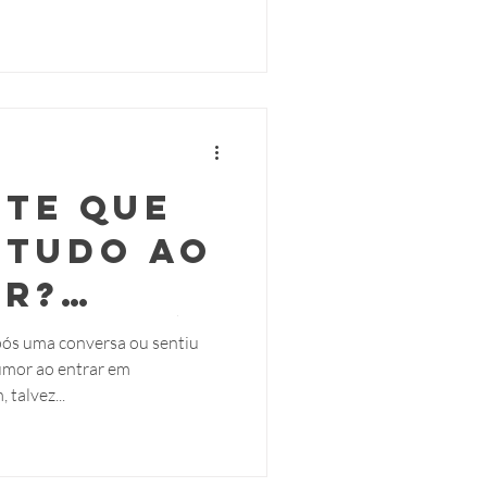
nte que
 tudo ao
or?
o que é
após uma conversa ou sentiu
mor ao entrar em
 pessoa
talvez...
ica