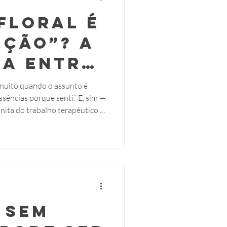
Floral é
ição”? A
ça entre
 com
 muito quando o assunto é
cias porque senti.” E, sim —
e
nita do trabalho terapêutico.
 com
de atendimento de verdade (com
 resultado), confiar apenas no
sentir.
a com o tema, até acert
 sem