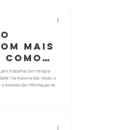
 terapia floral relatam sobre
ática.
ão
com mais
: como
ar o
uem trabalha com terapia
s vezes, o
io
: o excesso de informação sem
tico
intomas, escuta com atenção…
dicar os florais, bate a dúvida:
 raiz?Estou escolhendo pela
rão mais profundo?