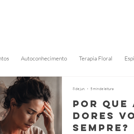
ntos
Autoconhecimento
Terapia Floral
Esp
ional
Marketing para Terapeutas
Comunicaçã
8 de jun.
5 min de leitura
Por que
dores v
sempre?