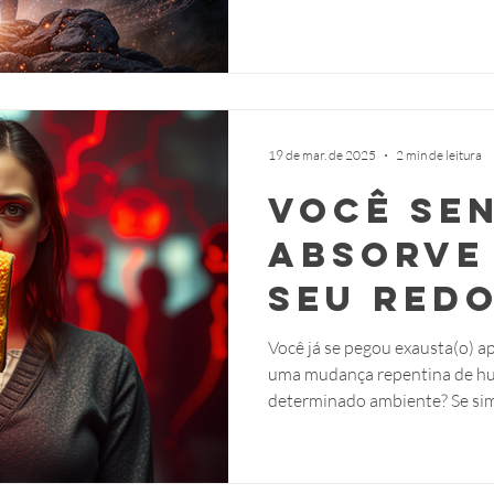
física
19 de mar. de 2025
2 min de leitura
Você se
absorve
seu red
Entenda 
​Você já se pegou exausta(o) 
uma mudança repentina de hu
ser uma
determinado ambiente? Se sim, 
esponja
energét