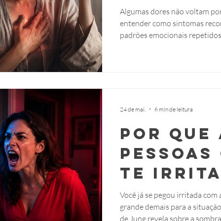
pode es
Algumas dores não voltam por 
entender como sintomas reco
repetin
padrões emocionais repetidos
mensage
tentando transmitir uma men
24 de mai.
6 min de leitura
Por que 
pessoas 
te irrit
um espe
Você já se pegou irritada com
grande demais para a situação
sua som
de Jung revela sobre a sombra 