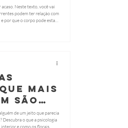
tar
acaso. Neste texto, você vai
rrentes podem ter relação com
do uma
 e por que o corpo pode estar
m
sagem importante.
as
que mais
am são
lho da
 alguém de um jeito que parecia
? Descubra o que a psicologia
bra
interior e como os florais