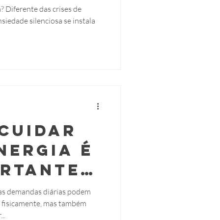
o e o
? Diferente das crises de
siedade silenciosa se instala
er para
-la
 cuidar
nergia é
ortante
cuidar
s demandas diárias podem
s fisicamente, mas também
aúde
..