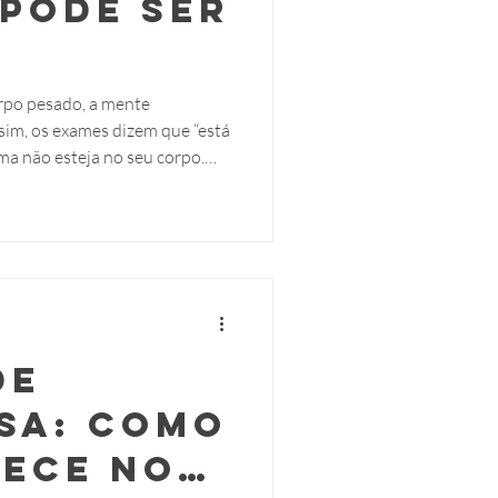
 Pode ser
al
rpo pesado, a mente
im, os exames dizem que “está
da
cumulada.
de
sa: como
rece no